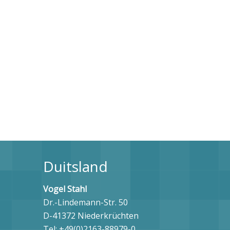
Duitsland
Vogel Stahl
Dr.-Lindemann-Str. 50
ht
D-41372 Niederkrüchten
Tel: +49(0)2163-88979-0