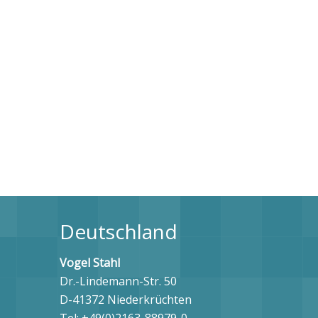
Deutschland
Vogel Stahl
Dr.-Lindemann-Str. 50
D-41372 Niederkrüchten
Tel: +49(0)2163-88979-0